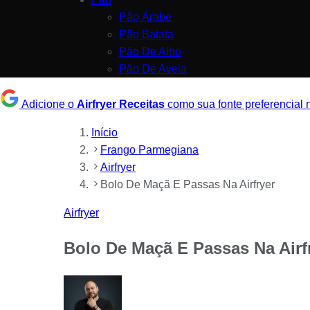
Pão Árabe
Pão Batata
Pão De Alho
Pão De Aveia
Adicione o
Airfryer Receitas
como sua fonte preferencial
Início
Frango Parmegiana
Airfryer
Bolo De Maçã E Passas Na Airfryer
Airfryer
Bolo De Maçã E Passas Na Airf