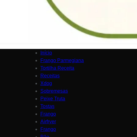
Início
Frango Parmegiana
Tortilha Receita
Receitas
Xdog
Sobremesas
Peixe Truta
Tostas
Frango
Airfryer
Frango
Pão