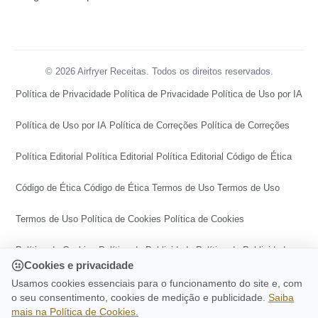
© 2026 Airfryer Receitas. Todos os direitos reservados.
Política de Privacidade
Política de Privacidade
Política de Uso por IA
Política de Uso por IA
Política de Correções
Política de Correções
Política Editorial
Política Editorial
Política Editorial
Código de Ética
Código de Ética
Código de Ética
Termos de Uso
Termos de Uso
Termos de Uso
Política de Cookies
Política de Cookies
Política de Cookies
Política de Publicidade
Política de Publicidade
Cookies e privacidade
Política de Publicidade
Central de Transparência
Usamos cookies essenciais para o funcionamento do site e, com
o seu consentimento, cookies de medição e publicidade.
Saiba
mais na Política de Cookies.
Central de Transparência
Central de Transparência