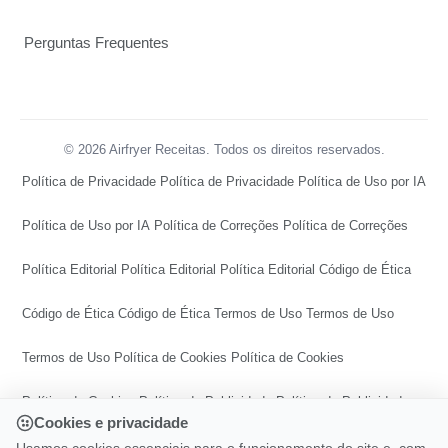
Perguntas Frequentes
© 2026 Airfryer Receitas. Todos os direitos reservados.
Política de Privacidade
Política de Privacidade
Política de Uso por IA
Política de Uso por IA
Política de Correções
Política de Correções
Política Editorial
Política Editorial
Política Editorial
Código de Ética
Código de Ética
Código de Ética
Termos de Uso
Termos de Uso
Termos de Uso
Política de Cookies
Política de Cookies
Política de Cookies
Política de Publicidade
Política de Publicidade
Cookies e privacidade
Política de Publicidade
Central de Transparência