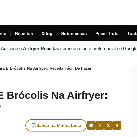
eita
Receitas
Xdog
Sobremesas
Peixe Truta
Tost
Adicione o
Airfryer Receitas
como sua fonte preferencial no Googl
a E Brócolis Na Airfryer: Receita Fácil De Fazer
Brócolis Na Airfryer:
r
Salvar na Minha Lista