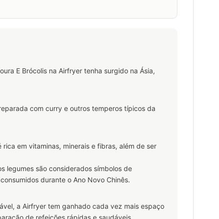
ra E Brócolis na Airfryer tenha surgido na Ásia,
preparada com curry e outros temperos típicos da
rica em vitaminas, minerais e fibras, além de ser
, os legumes são considerados símbolos de
 consumidos durante o Ano Novo Chinês.
vel, a Airfryer tem ganhado cada vez mais espaço
paração de refeições rápidas e saudáveis.