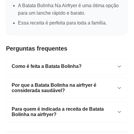
A Batata Bolinha Na Airfryer é uma ótima opção
para um lanche rápido e barato.
Essa receita é perfeita para toda a família.
Perguntas frequentes
Como é feita a Batata Bolinha?
A Batata Bolinha é feita na airfryer.
Por que a Batata Bolinha na airfryer é
considerada saudável?
A Batata Bolinha na airfryer é considerada saudável
Para quem é indicada a receita de Batata
porque é feita na airfryer.
Bolinha na airfryer?
A receita de Batata Bolinha na airfryer é perfeita
para toda a família.