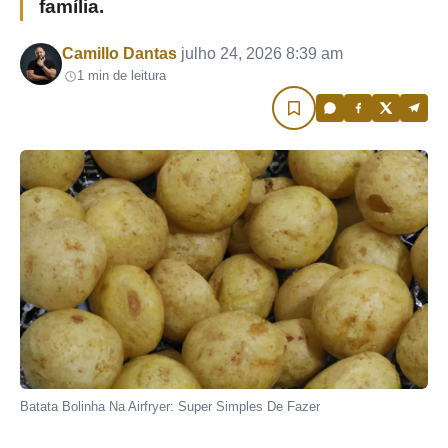
família.
Por
Camillo Dantas
julho 24, 2026 8:39 am
1 min de leitura
Batata Bolinha Na Airfryer: Super Simples De Fazer