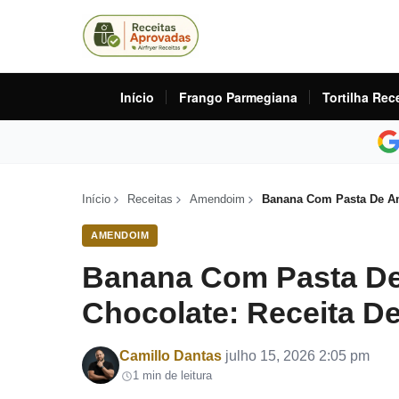
Início
Frango Parmegiana
Tortilha Rec
Início
Receitas
Amendoim
Banana Com Pasta De Am
AMENDOIM
Banana Com Pasta D
Chocolate: Receita De
Por
Camillo Dantas
julho 15, 2026 2:05 pm
1 min de leitura