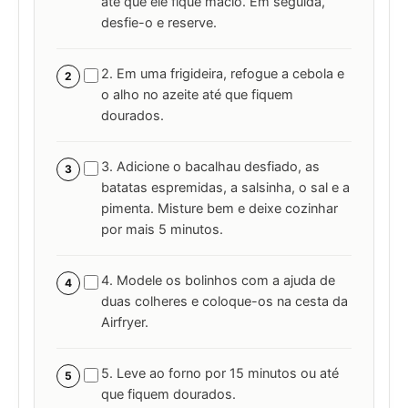
até que ele fique macio. Em seguida,
desfie-o e reserve.
2. Em uma frigideira, refogue a cebola e
2
o alho no azeite até que fiquem
dourados.
3. Adicione o bacalhau desfiado, as
3
batatas espremidas, a salsinha, o sal e a
pimenta. Misture bem e deixe cozinhar
por mais 5 minutos.
4. Modele os bolinhos com a ajuda de
4
duas colheres e coloque-os na cesta da
Airfryer.
5. Leve ao forno por 15 minutos ou até
5
que fiquem dourados.