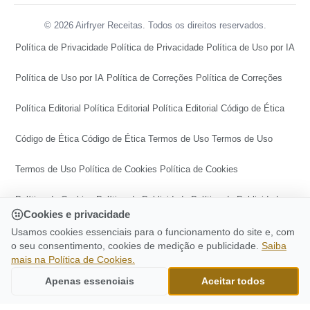
© 2026 Airfryer Receitas. Todos os direitos reservados.
Política de Privacidade
Política de Privacidade
Política de Uso por IA
Política de Uso por IA
Política de Correções
Política de Correções
Política Editorial
Política Editorial
Política Editorial
Código de Ética
Código de Ética
Código de Ética
Termos de Uso
Termos de Uso
Termos de Uso
Política de Cookies
Política de Cookies
Política de Cookies
Política de Publicidade
Política de Publicidade
Cookies e privacidade
Política de Publicidade
Central de Transparência
Usamos cookies essenciais para o funcionamento do site e, com
o seu consentimento, cookies de medição e publicidade.
Saiba
mais na Política de Cookies.
Central de Transparência
Central de Transparência
CONTINUE LENDO
Pão De Banana Na Airfryer: Receita Deliciosa
Apenas essenciais
Aceitar todos
Ir para o topo
E Fácil De Fazer