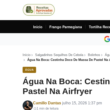
Início
Frango Parmegiana
Tortilha Rec
Início
Salgadinhos Sequilhos De Cebola
Bolinhos
Ág
Água Na Boca: Cestinha Doce De Massa De Pastel Na A
ÁGUA
Água Na Boca: Cesti
Pastel Na Airfryer
Por
Camillo Dantas
julho 15, 2026 1:37 pm
1 min de leitura