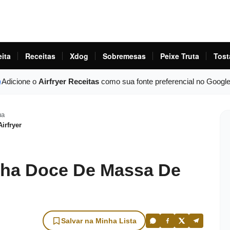
eita
Receitas
Xdog
Sobremesas
Peixe Truta
Tost
Adicione o
Airfryer Receitas
como sua fonte preferencial no Googl
ua
irfryer
nha Doce De Massa De
Salvar na Minha Lista