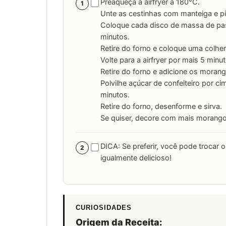
Preaqueça a airfryer a 180°C.
1
Unte as cestinhas com manteiga e pi
Coloque cada disco de massa de past
minutos.
Retire do forno e coloque uma colher
Volte para a airfryer por mais 5 minu
Retire do forno e adicione os moran
Polvilhe açúcar de confeiteiro por ci
minutos.
Retire do forno, desenforme e sirva.
Se quiser, decore com mais morangos 
DICA: Se preferir, você pode trocar o 
2
igualmente delicioso!
CURIOSIDADES
Origem da Receita: