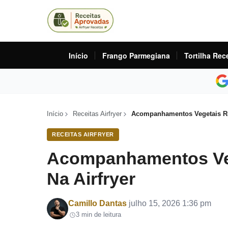
Início
Frango Parmegiana
Tortilha Rec
Início
Receitas Airfryer
Acompanhamentos Vegetais Rec
RECEITAS AIRFRYER
Acompanhamentos Veg
Na Airfryer
Por
Camillo Dantas
julho 15, 2026 1:36 pm
3 min de leitura