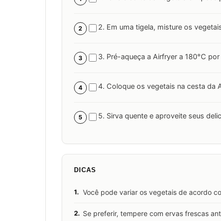
2. Em uma tigela, misture os vegetai
2
3. Pré-aqueça a Airfryer a 180°C por
3
4. Coloque os vegetais na cesta da A
4
5. Sirva quente e aproveite seus de
5
DICAS
1.
Você pode variar os vegetais de acordo c
2.
Se preferir, tempere com ervas frescas ant