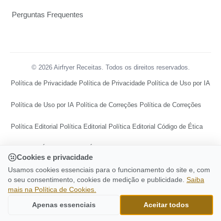
Perguntas Frequentes
© 2026 Airfryer Receitas. Todos os direitos reservados.
Política de Privacidade
Política de Privacidade
Política de Uso por IA
Política de Uso por IA
Política de Correções
Política de Correções
Política Editorial
Política Editorial
Política Editorial
Código de Ética
Código de Ética
Código de Ética
Termos de Uso
Termos de Uso
Cookies e privacidade
Usamos cookies essenciais para o funcionamento do site e, com
Termos de Uso
Política de Cookies
Política de Cookies
o seu consentimento, cookies de medição e publicidade.
Saiba
mais na Política de Cookies.
Política de Cookies
Política de Publicidade
Política de Publicidade
CONTINUE LENDO
Snack Soja Frita Pipoca Receita Deliciosa Na
Apenas essenciais
Aceitar todos
Airfryer
Política de Publicidade
Central de Transparência