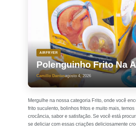
AIRFRYER
Polenguinho Frito Na A
Camillo Dantas
agosto 4, 2026
Mergulhe na nossa categoria Frito, onde você enco
frito suculento, bolinhos fritos e muito mais, tem
crocância, sabor e satisfação. Se você está procu
se deliciar com essas criações deliciosamente cro