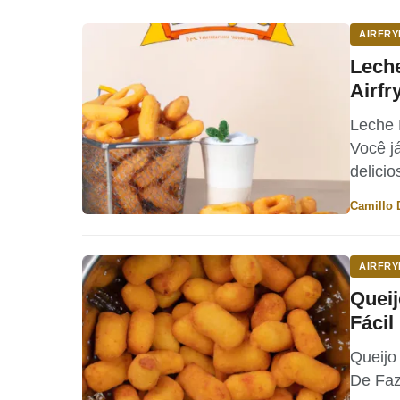
AIRFRY
Leche
Airf
Leche F
Você j
delici
Por
Camillo 
AIRFRY
Queij
Fácil
Queijo 
De Faz