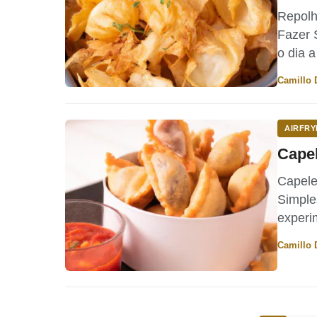
Repolh
Fazer S
o dia 
Por
Camillo 
AIRFRY
Capel
Capelet
Simple
experi
Por
Camillo 