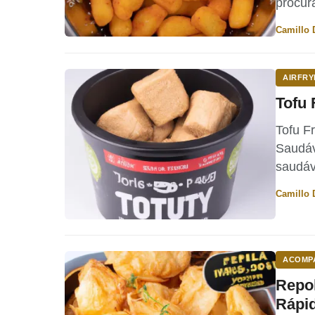
procur
Por
Camillo 
AIRFRY
Tofu 
Tofu Fr
Saudáv
saudáv
Por
Camillo 
ACOMP
Repol
Rápi