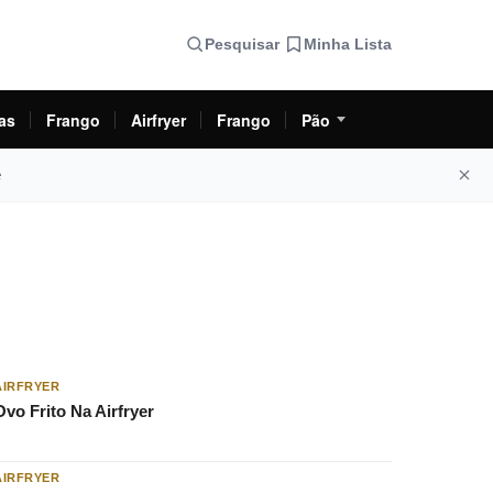
Pesquisar
Minha Lista
as
Frango
Airfryer
Frango
Pão
e
AIRFRYER
Ovo Frito Na Airfryer
AIRFRYER