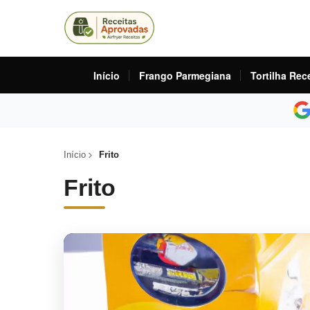
Início
Frango Parmegiana
Tortilha Rec
Início
Frito
Frito