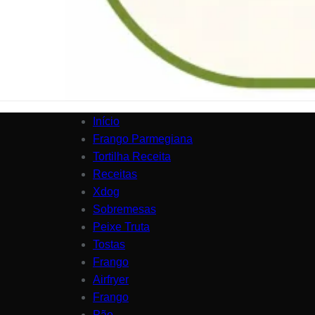
Início
Frango Parmegiana
Tortilha Receita
Receitas
Xdog
Sobremesas
Peixe Truta
Tostas
Frango
Airfryer
Frango
Pão