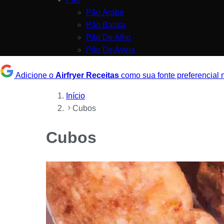
Pão Árabe
Pão Batata
Pão De Alho
Pão De Aveia
Adicione o
Airfryer Receitas
como sua fonte preferencial
Início
Cubos
Cubos