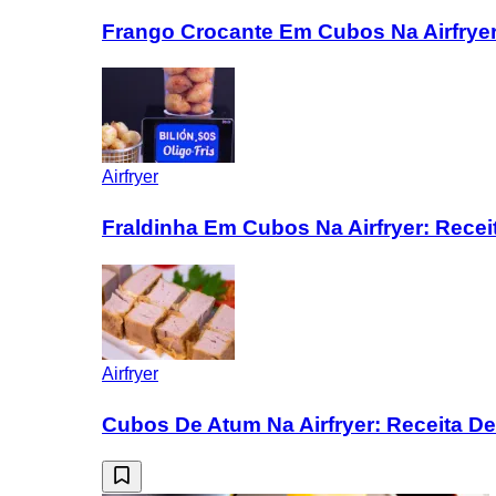
Frango Crocante Em Cubos Na Airfryer
Airfryer
Fraldinha Em Cubos Na Airfryer: Rece
Airfryer
Cubos De Atum Na Airfryer: Receita Del