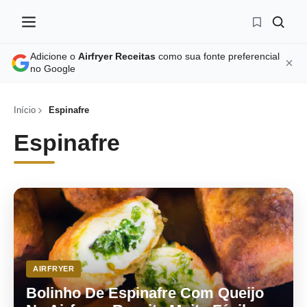
Adicione o
Airfryer Receitas
como sua fonte preferencial
no Google
Início
Espinafre
Espinafre
AIRFRYER
Bolinho De Espinafre Com Queijo