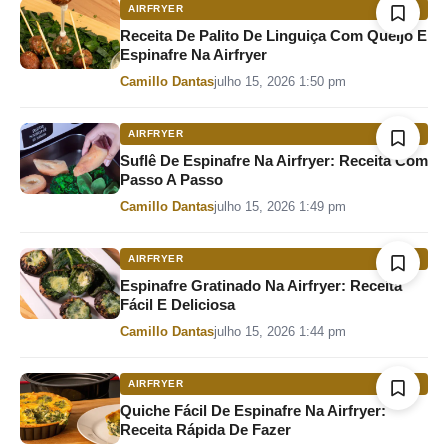
AIRFRYER
Receita De Palito De Linguiça Com Queijo E
Espinafre Na Airfryer
Por
Camillo Dantas
julho 15, 2026 1:50 pm
AIRFRYER
Suflê De Espinafre Na Airfryer: Receita Com
Passo A Passo
Por
Camillo Dantas
julho 15, 2026 1:49 pm
AIRFRYER
Espinafre Gratinado Na Airfryer: Receita
Fácil E Deliciosa
Por
Camillo Dantas
julho 15, 2026 1:44 pm
AIRFRYER
Quiche Fácil De Espinafre Na Airfryer:
Receita Rápida De Fazer