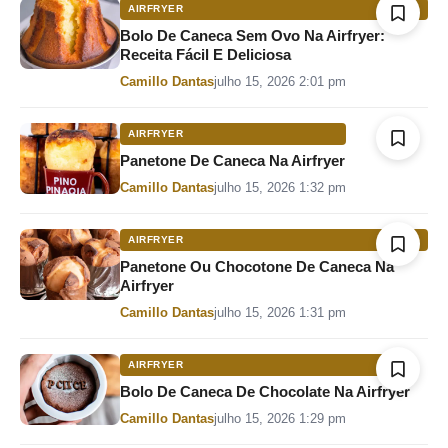
AIRFRYER
Bolo De Caneca Sem Ovo Na Airfryer:
Receita Fácil E Deliciosa
Por
Camillo Dantas
julho 15, 2026 2:01 pm
AIRFRYER
Panetone De Caneca Na Airfryer
Por
Camillo Dantas
julho 15, 2026 1:32 pm
AIRFRYER
Panetone Ou Chocotone De Caneca Na
Airfryer
Por
Camillo Dantas
julho 15, 2026 1:31 pm
AIRFRYER
Bolo De Caneca De Chocolate Na Airfryer
Por
Camillo Dantas
julho 15, 2026 1:29 pm