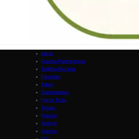
Início
Frango Parmegiana
Tortilha Receita
Receitas
Xdog
Sobremesas
Peixe Truta
Tostas
Frango
Airfryer
Frango
Pão