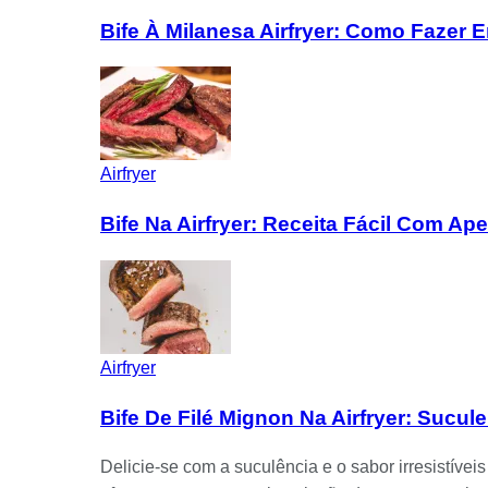
Bife À Milanesa Airfryer: Como Fazer 
Airfryer
Bife Na Airfryer: Receita Fácil Com Ap
Airfryer
Bife De Filé Mignon Na Airfryer: Sucul
Delicie-se com a suculência e o sabor irresistíve