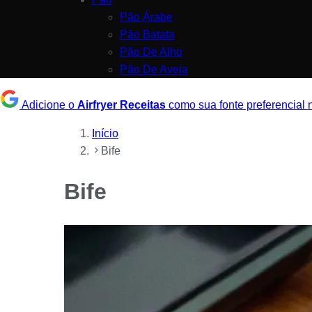
Pão Árabe
Pão Batata
Pão De Alho
Pão De Aveia
Adicione o
Airfryer Receitas
como sua fonte preferencial
Início
Bife
Bife