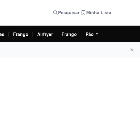
Pesquisar
Minha Lista
as
Frango
Airfryer
Frango
Pão
e