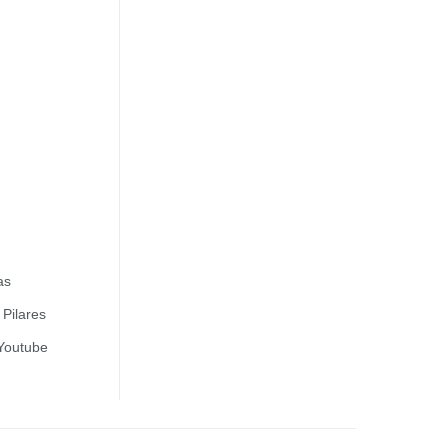
as
Pilares
 Youtube