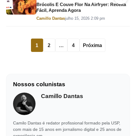
Brócolis E Couve Flor Na Airfryer: Receita
Fácil, Aprenda Agora
Por
Camillo Dantas
julho 15, 2026 2:09 pm
1
2
…
4
Próxima
Nossos colunistas
Camillo Dantas
Camilo Dantas é redator profissional formado pela USP,
com mais de 15 anos em jornalismo digital e 25 anos de
experiência em…