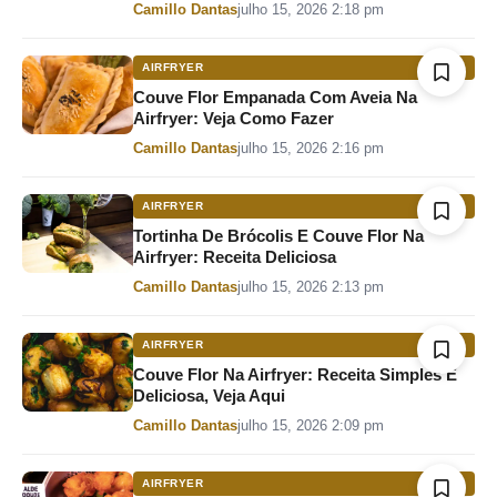
Por
Camillo Dantas
julho 15, 2026 2:18 pm
AIRFRYER
Couve Flor Empanada Com Aveia Na
Airfryer: Veja Como Fazer
Por
Camillo Dantas
julho 15, 2026 2:16 pm
AIRFRYER
Tortinha De Brócolis E Couve Flor Na
Airfryer: Receita Deliciosa
Por
Camillo Dantas
julho 15, 2026 2:13 pm
AIRFRYER
Couve Flor Na Airfryer: Receita Simples E
Deliciosa, Veja Aqui
Por
Camillo Dantas
julho 15, 2026 2:09 pm
AIRFRYER